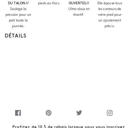
DU TALON //
pieds au frais.
OUVERTES //
Elle épouse tous
Soulage la
Ultra-doux et
les contours de
pression pour un
réactif.
votre pied pour
port toute la
un ajustement
journée.
précis.
DÉTAILS
Profitez de 10 $ de rabais lorsque vous vous inscrivez