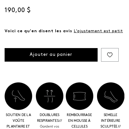
même
page.
Prix actuel
190,00 $
Voici ce qu'en disent les avis
L’ajustement est petit
Ajouter au panier
SOUTIEN DE LA
DOUBLURES
REMBOURRAGE
SEMELLE
VOÛTE
RESPIRANTES //
EN MOUSSE À
INTÉRIEURE
PLANTAIRE ET
Gardent vos
CELLULES
SCULPTÉE //