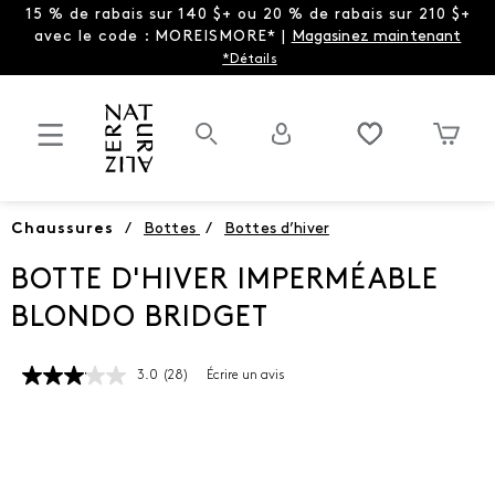
15 % de rabais sur 140 $+ ou 20 % de rabais sur 210 $+
avec le code : MOREISMORE* |
Magasinez maintenant
*Détails
Chaussures
/
Bottes
/
Bottes d’hiver
BOTTE D'HIVER IMPERMÉABLE
BLONDO BRIDGET
3.0
(28)
Écrire un avis
Lire
les
28
commentaires.
Lien
vers
la