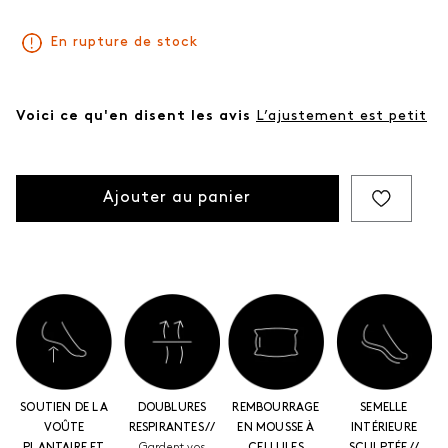
même
page.
En rupture de stock
Voici ce qu'en disent les avis
L’ajustement est petit
Ajouter au panier
SOUTIEN DE LA
DOUBLURES
REMBOURRAGE
SEMELLE
VOÛTE
RESPIRANTES //
EN MOUSSE À
INTÉRIEURE
PLANTAIRE ET
Gardent vos
CELLULES
SCULPTÉE //