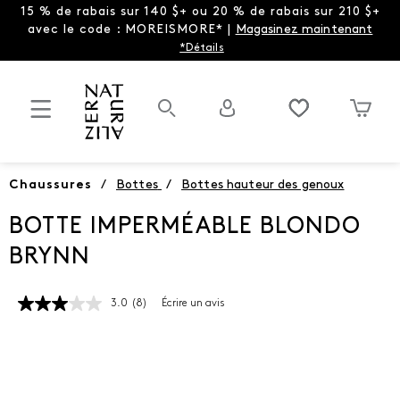
15 % de rabais sur 140 $+ ou 20 % de rabais sur 210 $+
avec le code : MOREISMORE* |
Magasinez maintenant
*Détails
Chaussures
/
Bottes
/
Bottes hauteur des genoux
BOTTE IMPERMÉABLE BLONDO
BRYNN
3.0
(8)
Écrire un avis
Lire
les
8
commentaires.
Lien
vers
la