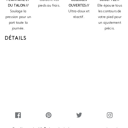
DU TALON //
pieds au frais.
OUVERTES //
Elle épouse tous
Soulage la
Ultra-doux et
les contours de
pression pour un
réactif.
votre pied pour
port toute la
un ajustement
journée.
précis.
DÉTAILS