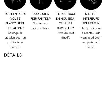
SOUTIEN DE LA
DOUBLURES
REMBOURRAGE
SEMELLE
VOÛTE
RESPIRANTES //
EN MOUSSE À
INTÉRIEURE
PLANTAIRE ET
Gardent vos
CELLULES
SCULPTÉE //
DU TALON //
pieds au frais.
OUVERTES //
Elle épouse tous
Soulage la
Ultra-doux et
les contours de
pression pour un
réactif.
votre pied pour
port toute la
un ajustement
journée.
précis.
DÉTAILS