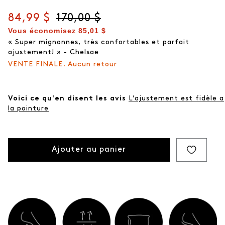
Prix actuel
84,99 $
Prix d'origine
170,00 $
Vous économisez
85,01 $
« Super mignonnes, très confortables et parfait
ajustement! » - Chelsae
VENTE FINALE. Aucun retour
Voici ce qu'en disent les avis
L’ajustement est fidèle a
la pointure
Ajouter au panier