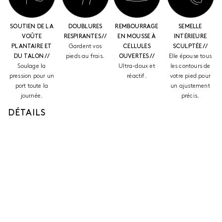
SOUTIEN DE LA
DOUBLURES
REMBOURRAGE
SEMELLE
VOÛTE
RESPIRANTES //
EN MOUSSE À
INTÉRIEURE
PLANTAIRE ET
Gardent vos
CELLULES
SCULPTÉE //
DU TALON //
pieds au frais.
OUVERTES //
Elle épouse tous
Soulage la
Ultra-doux et
les contours de
pression pour un
réactif.
votre pied pour
port toute la
un ajustement
journée.
précis.
DÉTAILS