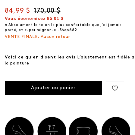
Prix actuel
84,99 $
Prix d'origine
170,00 $
Vous économisez
85,01 $
« Absolument le talon le plus confortable que j'ai jamais
porté, et super mignon. » -Shep682
VENTE FINALE. Aucun retour
Voici ce qu'en disent les avis
L’ajustement est fidèle a
la pointure
Ajouter au panier