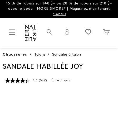
15 % de rabais sur 140 $+ ou 20 % de rabais sur 210 $+
avec le code : MOREISMORE* |
Magasinez maintenant
*Détails
Chaussures
/
Talons
/
Sandales à talon
SANDALE HABILLÉE JOY
4.3
(849)
Écrire un avis
Lire
les
849
commentaires.
Lien
vers
la
même
page.