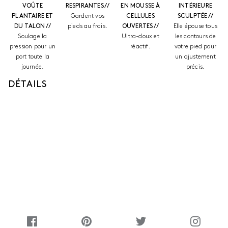
VOÛTE
RESPIRANTES //
EN MOUSSE À
INTÉRIEURE
PLANTAIRE ET
Gardent vos
CELLULES
SCULPTÉE //
DU TALON //
pieds au frais.
OUVERTES //
Elle épouse tous
Soulage la
Ultra-doux et
les contours de
pression pour un
réactif.
votre pied pour
port toute la
un ajustement
journée.
précis.
DÉTAILS