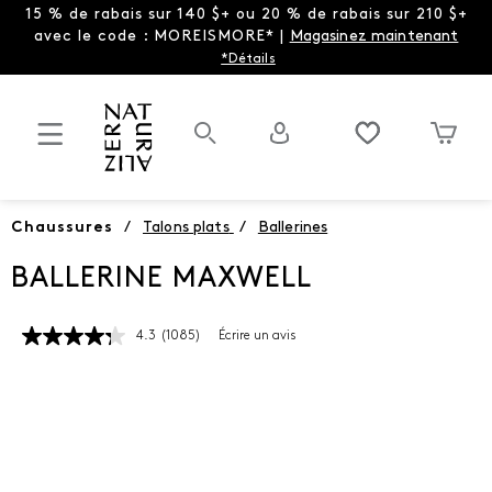
15 % de rabais sur 140 $+ ou 20 % de rabais sur 210 $+
avec le code : MOREISMORE* |
Magasinez maintenant
*Détails
Chaussures
/
Talons plats
/
Ballerines
BALLERINE MAXWELL
4.3
(1085)
Écrire un avis
Lire
les
1085
commentaires.
Lien
vers
la
même
page.