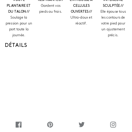
PLANTAIRE ET
Gardent vos
CELLULES
SCULPTÉE //
DU TALON //
pieds au frais.
OUVERTES //
Elle épouse tous
Soulage la
Ultra-doux et
les contours de
pression pour un
réactif.
votre pied pour
port toute la
un ajustement
journée.
précis.
DÉTAILS