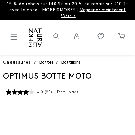
15 % de rabais sur 140 $+ ou 20 % de rabais sur 210 $+
avec le code : MOREISMORE* |
Magasinez maintenant
*Détails
Chaussures
/
Bottes
/
Bottillons
OPTIMUS BOTTE MOTO
4.0
(80)
Écrire un avis
Lire
les
80
commentaires.
Lien
vers
la
même
page.