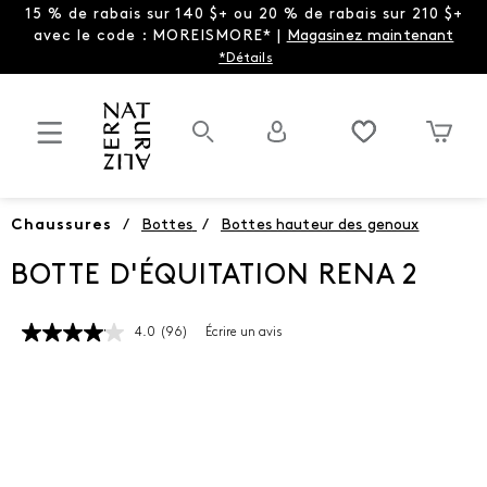
15 % de rabais sur 140 $+ ou 20 % de rabais sur 210 $+
avec le code : MOREISMORE* |
Magasinez maintenant
*Détails
Chaussures
/
Bottes
/
Bottes hauteur des genoux
BOTTE D'ÉQUITATION RENA 2
4.0
(96)
Écrire un avis
Lire
les
96
commentaires.
Lien
vers
la
même
page.