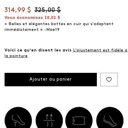
Prix actuel
314,99 $
Prix d'origine
325,00 $
Vous économisez
10,01 $
« Belles et élégantes bottes en cuir qui s'adaptent
immédiatement » -Mae19
Voici ce qu'en disent les avis
L’ajustement est fidèle a
la pointure
Ajouter au panier