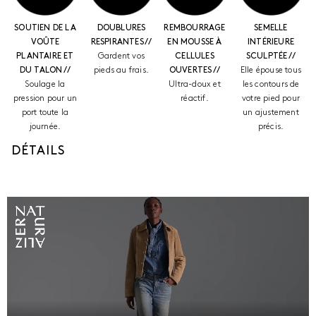
SOUTIEN DE LA
DOUBLURES
REMBOURRAGE
SEMELLE
VOÛTE
RESPIRANTES //
EN MOUSSE À
INTÉRIEURE
PLANTAIRE ET
Gardent vos
CELLULES
SCULPTÉE //
DU TALON //
pieds au frais.
OUVERTES //
Elle épouse tous
Soulage la
Ultra-doux et
les contours de
pression pour un
réactif.
votre pied pour
port toute la
un ajustement
journée.
précis.
DÉTAILS