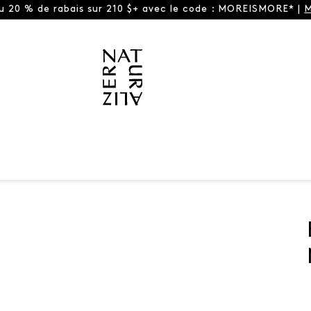
ou 20 % de rabais sur 210 $+ avec le code : MOREISMORE* |
M