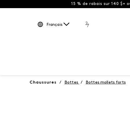
15 % de rabais sur 140 $+ 
Français
Chaussures
/
Bottes
/
Bottes mollets forts