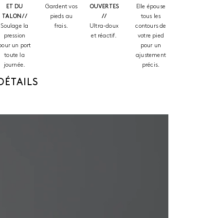
ET DU
Gardent vos
OUVERTES
Elle épouse
TALON //
pieds au
//
tous les
Soulage la
frais.
Ultra-doux
contours de
pression
et réactif.
votre pied
pour un port
pour un
toute la
ajustement
journée.
précis.
DÉTAILS