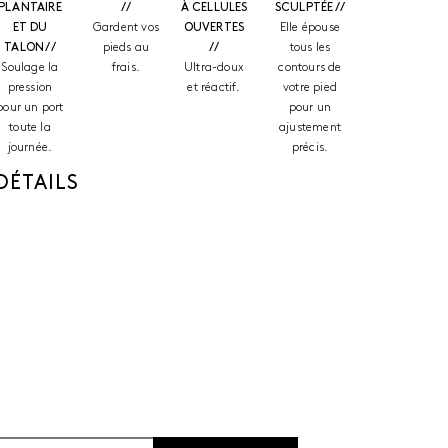
PLANTAIRE
//
À CELLULES
SCULPTÉE //
ET DU
Gardent vos
OUVERTES
Elle épouse
TALON //
pieds au
//
tous les
Soulage la
frais.
Ultra-doux
contours de
pression
et réactif.
votre pied
pour un port
pour un
toute la
ajustement
journée.
précis.
DÉTAILS