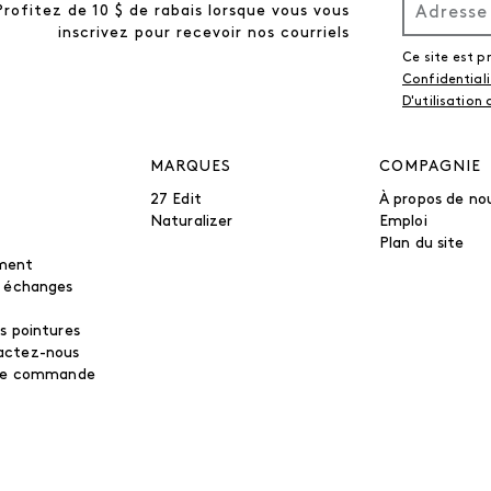
Profitez de 10 $ de rabais lorsque vous vous
inscrivez pour recevoir nos courriels
Ce site est 
Confidential
D'utilisation
MARQUES
COMPAGNIE
27 Edit
À propos de no
Naturalizer
Emploi
Plan du site
ment
t échanges
s pointures
actez-nous
tre commande