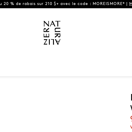
ou 20 % de rabais sur 210 $+ avec le code : MOREISMORE* |
M