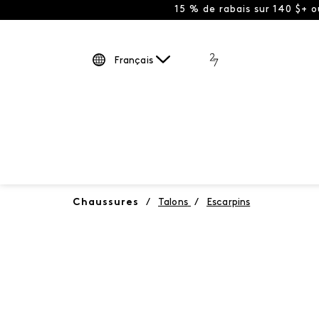
15 % de rabais sur 140 $+ 
Français
Chaussures
/
Talons
/
Escarpins