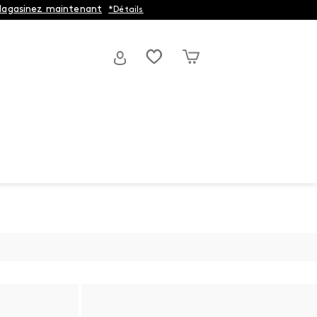
agasinez maintenant
*Détails