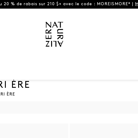
ou 20 % de rabais sur 210 $+ avec le code : MOREISMORE* |
M
RI ÈRE
RI ÈRE