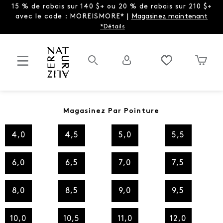
15 % de rabais sur 140 $+ ou 20 % de rabais sur 210 $+
avec le code : MOREISMORE* |
Magasinez maintenant
*Détails
Magasinez Par Pointure
4,0
4,5
5,0
5,5
6,0
6,5
7,0
7,5
8,0
8,5
9,0
9,5
10,0
10,5
11,0
12,0