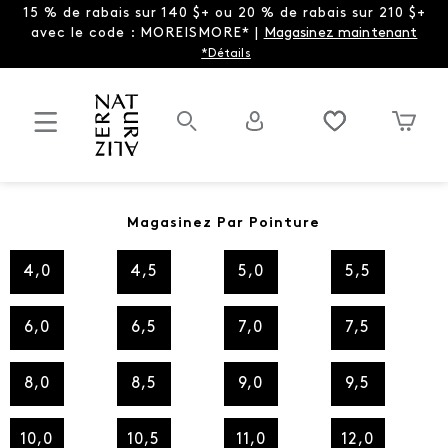
15 % de rabais sur 140 $+ ou 20 % de rabais sur 210 $+
avec le code : MOREISMORE* |
Magasinez maintenant
*Détails
Magasinez Par Pointure
4,0
4,5
5,0
5,5
6,0
6,5
7,0
7,5
8,0
8,5
9,0
9,5
10,0
10,5
11,0
12,0