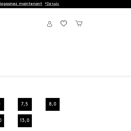
agasinez maintenant
*Détails
0
7,5
8,0
0
13,0