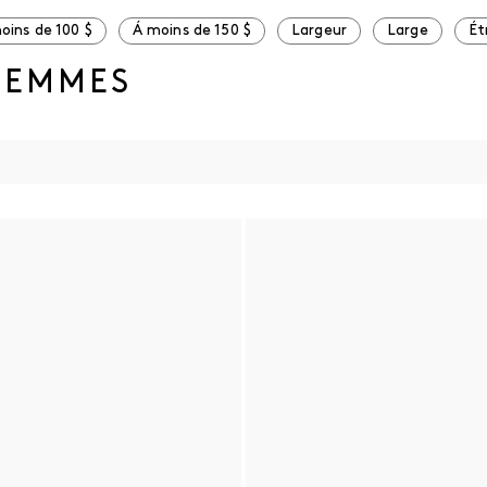
oins de 100 $
Á moins de 150 $
Largeur
Large
Ét
FEMMES