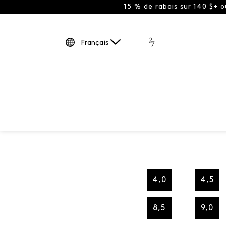
15 % de rabais sur 140 $+ 
Français
4,0
4,5
8,5
9,0