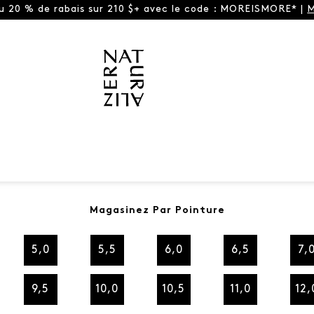
ou 20 % de rabais sur 210 $+ avec le code : MOREISMORE* |
M
Magasinez Par Pointure
5,0
5,5
6,0
6,5
7,
9,5
10,0
10,5
11,0
12,