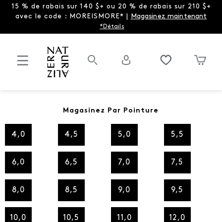
15 % de rabais sur 140 $+ ou 20 % de rabais sur 210 $+
avec le code : MOREISMORE* |
Magasinez maintenant
*Détails
Magasinez Par Pointure
4,0
4,5
5,0
5,5
6,0
6,5
7,0
7,5
8,0
8,5
9,0
9,5
10,0
10,5
11,0
12,0