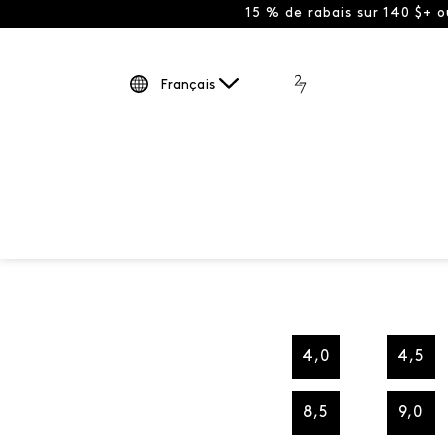
15 % de rabais sur 140 $+ 
Français
4,0
4,5
8,5
9,0