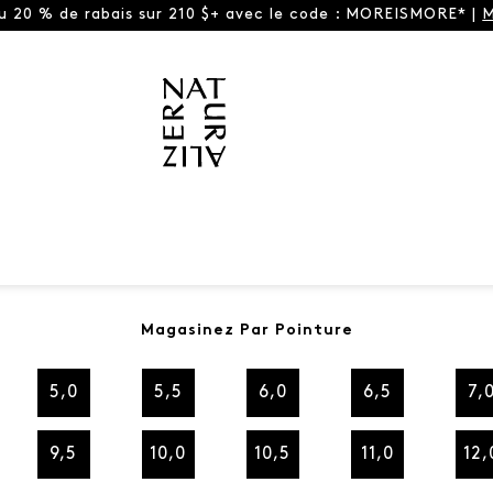
ou 20 % de rabais sur 210 $+ avec le code : MOREISMORE* |
M
Magasinez Par Pointure
5,0
5,5
6,0
6,5
7,
9,5
10,0
10,5
11,0
12,