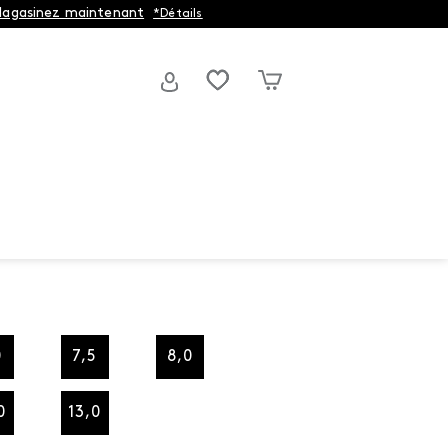
agasinez maintenant
*Détails
0
7,5
8,0
0
13,0