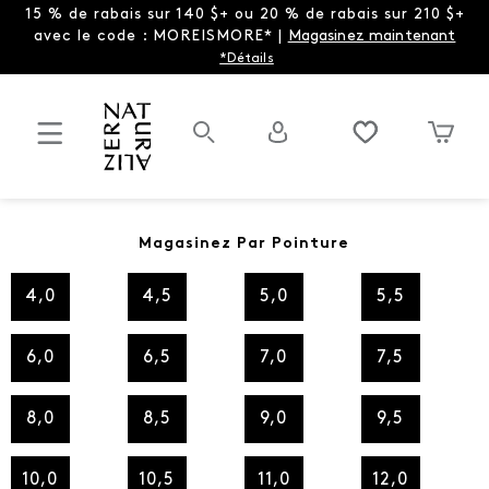
15 % de rabais sur 140 $+ ou 20 % de rabais sur 210 $+
avec le code : MOREISMORE* |
Magasinez maintenant
*Détails
Magasinez Par Pointure
4,0
4,5
5,0
5,5
6,0
6,5
7,0
7,5
8,0
8,5
9,0
9,5
10,0
10,5
11,0
12,0