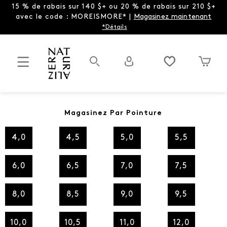
15 % de rabais sur 140 $+ ou 20 % de rabais sur 210 $+
avec le code : MOREISMORE* |
Magasinez maintenant
*Détails
Magasinez Par Pointure
4,0
4,5
5,0
5,5
6,0
6,5
7,0
7,5
8,0
8,5
9,0
9,5
10,0
10,5
11,0
12,0