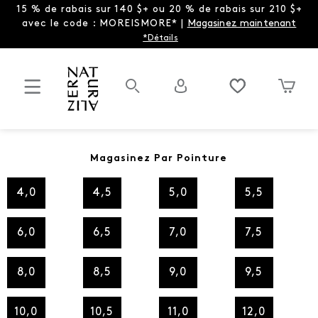
15 % de rabais sur 140 $+ ou 20 % de rabais sur 210 $+
avec le code : MOREISMORE* |
Magasinez maintenant
*Détails
Magasinez Par Pointure
4,0
4,5
5,0
5,5
6,0
6,5
7,0
7,5
8,0
8,5
9,0
9,5
10,0
10,5
11,0
12,0