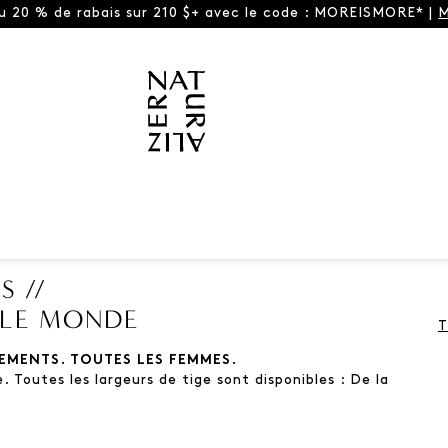
ou 20 % de rabais sur 210 $+ avec le code : MOREISMORE* |
M
S //
 LE MONDE
T
EMENTS. TOUTES LES FEMMES.
 Toutes les largeurs de tige sont disponibles : De la