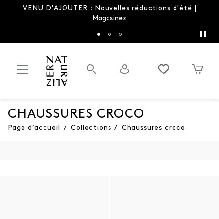
lles réductions d'été |
LA sandale du printemps e
sinez
nouvelles couleurs |
CHAUSSURES CROCO
Page d’accueil
/
Collections
/
Chaussures croco