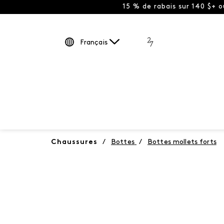
15 % de rabais sur 140 $+ 
Français
Chaussures
/
Bottes
/
Bottes mollets forts