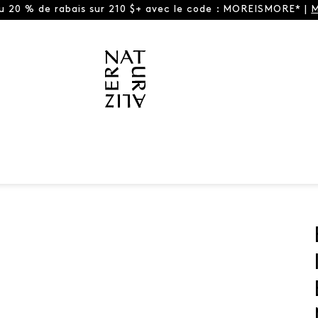
ou 20 % de rabais sur 210 $+ avec le code : MOREISMORE* |
M