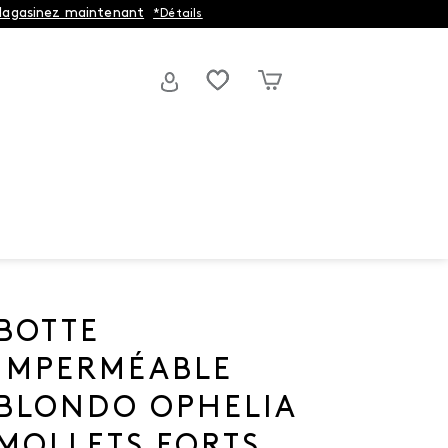
agasinez maintenant
*Détails
BOTTE
IMPERMÉABLE
BLONDO OPHELIA
MOLLETS FORTS