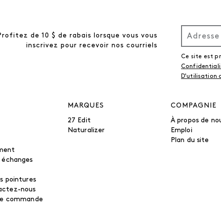
Profitez de 10 $ de rabais lorsque vous vous
inscrivez pour recevoir nos courriels
Ce site est 
Confidential
D'utilisation
MARQUES
COMPAGNIE
27 Edit
À propos de no
Naturalizer
Emploi
Plan du site
ment
t échanges
s pointures
actez-nous
tre commande