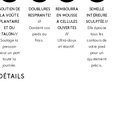
SOUTIEN DE
DOUBLURES
REMBOURRAGE
SEMELLE
LA VOÛTE
RESPIRANTES
EN MOUSSE
INTÉRIEURE
PLANTAIRE
//
À CELLULES
SCULPTÉE //
ET DU
Gardent vos
OUVERTES
Elle épouse
TALON //
pieds au
//
tous les
Soulage la
frais.
Ultra-doux
contours de
pression
et réactif.
votre pied
pour un port
pour un
toute la
ajustement
journée.
précis.
DÉTAILS