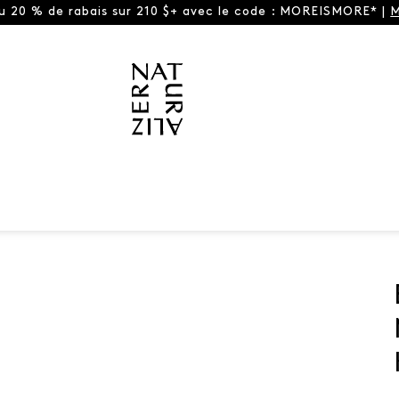
ou 20 % de rabais sur 210 $+ avec le code : MOREISMORE* |
M