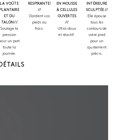
LA VOÛTE
RESPIRANTES
EN MOUSSE
INTÉRIEURE
PLANTAIRE
//
À CELLULES
SCULPTÉE //
ET DU
Gardent vos
OUVERTES
Elle épouse
TALON //
pieds au
//
tous les
Soulage la
frais.
Ultra-doux
contours de
pression
et réactif.
votre pied
pour un port
pour un
toute la
ajustement
journée.
précis.
DÉTAILS