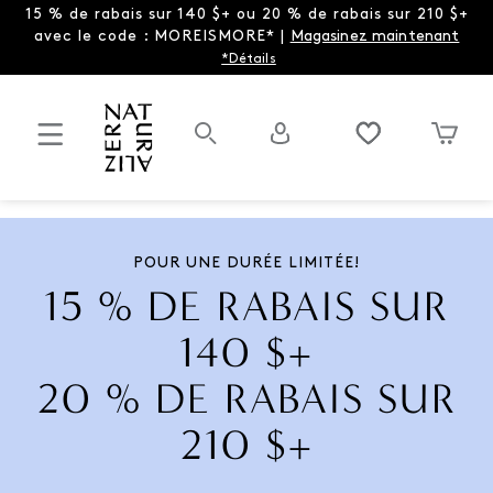
15 % de rabais sur 140 $+ ou 20 % de rabais sur 210 $+
avec le code : MOREISMORE* |
Magasinez maintenant
*Détails
POUR UNE DURÉE LIMITÉE!
15 % DE RABAIS SUR
140 $+
20 % DE RABAIS SUR
210 $+