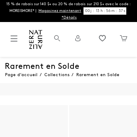
15 % de rabais sur 140 $+ ou 20 % de rabais sur 210 $+ avec le code :
MOREISMORE* |
Magasinez maintenant
00
j
:
13
h
:
56
m
:
36
s
*Détails
Rarement en Solde
Page d’accueil
/
Collections
/
Rarement en Solde