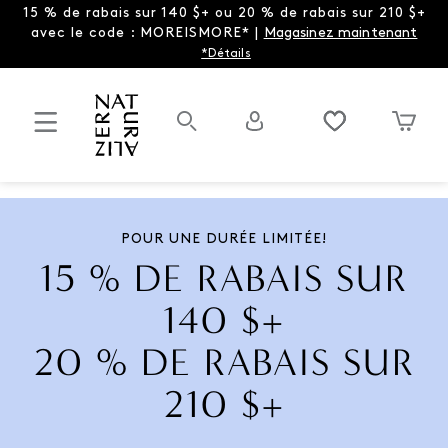
15 % de rabais sur 140 $+ ou 20 % de rabais sur 210 $+
avec le code : MOREISMORE* |
Magasinez maintenant
*Détails
POUR UNE DURÉE LIMITÉE!
15 % DE RABAIS SUR
140 $+
20 % DE RABAIS SUR
210 $+