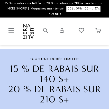
15 % de rabais sur 140 $+ ou 20 % de rabais sur 210 $+ avec le code :
MOREISMORE* |
Magasinez maintenant
00
j
:
09
h
:
06
m
:
37
s
*Détails
POUR UNE DURÉE LIMITÉE!
15 % DE RABAIS SUR
140 $+
20 % DE RABAIS SUR
210 $+