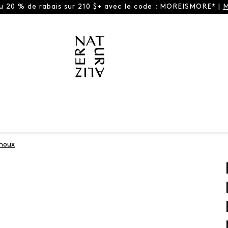
ou 20 % de rabais sur 210 $+ avec le code : MOREISMORE* |
M
enoux