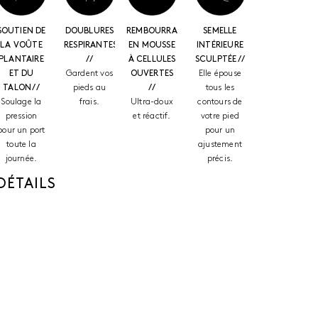
SOUTIEN DE
DOUBLURES
REMBOURRAGE
SEMELLE
LA VOÛTE
RESPIRANTES
EN MOUSSE
INTÉRIEURE
PLANTAIRE
//
À CELLULES
SCULPTÉE //
ET DU
Gardent vos
OUVERTES
Elle épouse
TALON //
pieds au
//
tous les
Soulage la
frais.
Ultra-doux
contours de
pression
et réactif.
votre pied
pour un port
pour un
toute la
ajustement
journée.
précis.
DÉTAILS