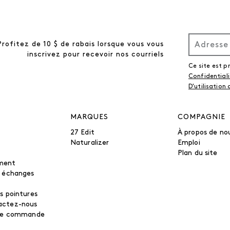
Profitez de 10 $ de rabais lorsque vous vous
inscrivez pour recevoir nos courriels
Ce site est 
Confidential
D'utilisation
MARQUES
COMPAGNIE
27 Edit
À propos de no
Naturalizer
Emploi
Plan du site
ment
t échanges
s pointures
actez-nous
tre commande