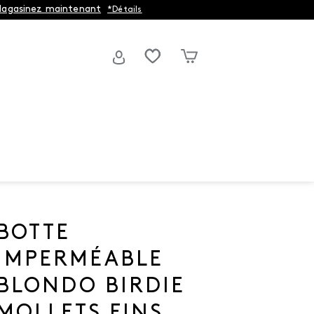
agasinez maintenant
*Détails
BOTTE
IMPERMÉABLE
BLONDO BIRDIE
MOLLETS FINS