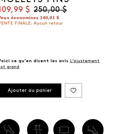
Prix actuel
109,99 $
Prix d'origine
250,00 $
Vous économisez
140,01 $
VENTE FINALE. Aucun retour
Voici ce qu'en disent les avis
L’ajustement
est grand
Ajouter au panier