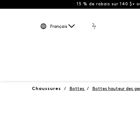
15 % de rabais sur 140 $+ 
Français
Chaussures
/
Bottes
/
Bottes hauteur des g