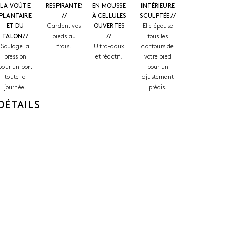
LA VOÛTE
RESPIRANTES
EN MOUSSE
INTÉRIEURE
PLANTAIRE
//
À CELLULES
SCULPTÉE //
ET DU
Gardent vos
OUVERTES
Elle épouse
TALON //
pieds au
//
tous les
Soulage la
frais.
Ultra-doux
contours de
pression
et réactif.
votre pied
pour un port
pour un
toute la
ajustement
journée.
précis.
DÉTAILS