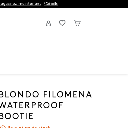
agasinez maintenant
*Détails
BLONDO FILOMENA
WATERPROOF
BOOTIE