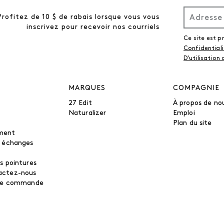
Profitez de 10 $ de rabais lorsque vous vous
inscrivez pour recevoir nos courriels
Ce site est 
Confidential
D'utilisation
MARQUES
COMPAGNIE
27 Edit
À propos de no
Naturalizer
Emploi
Plan du site
ment
t échanges
s pointures
actez-nous
tre commande