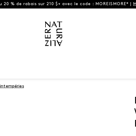
ou 20 % de rabais sur 210 $+ avec le code : MOREISMORE* |
M
 intempéries