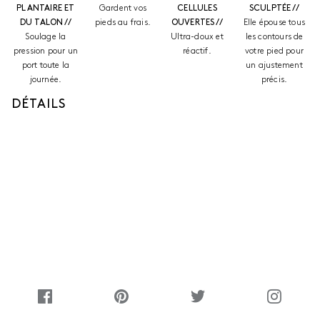
PLANTAIRE ET
Gardent vos
CELLULES
SCULPTÉE //
DU TALON //
pieds au frais.
OUVERTES //
Elle épouse tous
Soulage la
Ultra-doux et
les contours de
pression pour un
réactif.
votre pied pour
port toute la
un ajustement
journée.
précis.
DÉTAILS