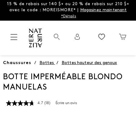
15 % de rabais sur 140 $+ ou 20 % de rabais sur 210 $+
avec le code : MOREISMORE* |
Magasinez maintenant
*Détails
Chaussures
/
Bottes
/
Bottes hauteur des genoux
BOTTE IMPERMÉABLE BLONDO
MANUELAS
4.7
(18)
Écrire un avis
Lire
les
18
commentaires.
Lien
vers
la