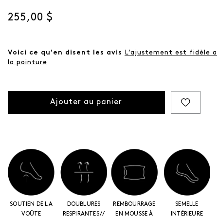
même
page.
Prix actuel
255,00 $
Voici ce qu'en disent les avis
L’ajustement est fidèle a
la pointure
Ajouter au panier
SOUTIEN DE LA
DOUBLURES
REMBOURRAGE
SEMELLE
VOÛTE
RESPIRANTES //
EN MOUSSE À
INTÉRIEURE