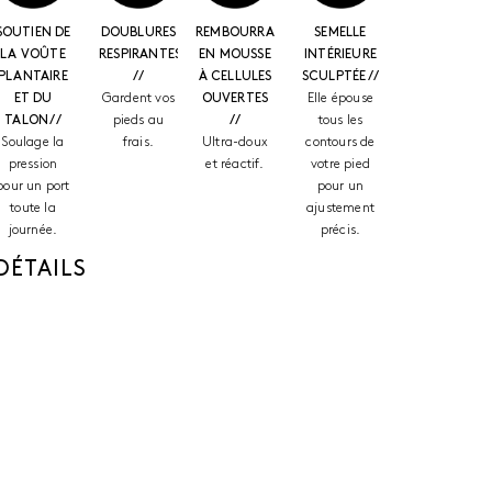
SOUTIEN DE
DOUBLURES
REMBOURRAGE
SEMELLE
LA VOÛTE
RESPIRANTES
EN MOUSSE
INTÉRIEURE
PLANTAIRE
//
À CELLULES
SCULPTÉE //
ET DU
Gardent vos
OUVERTES
Elle épouse
TALON //
pieds au
//
tous les
Soulage la
frais.
Ultra-doux
contours de
pression
et réactif.
votre pied
pour un port
pour un
toute la
ajustement
journée.
précis.
DÉTAILS