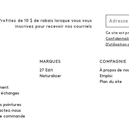
Profitez de 10 $ de rabais lorsque vous vous
inscrivez pour recevoir nos courriels
Ce site est 
Confidential
D'utilisation
MARQUES
COMPAGNIE
27 Edit
À propos de no
Naturalizer
Emploi
Plan du site
ment
t échanges
s pointures
actez-nous
tre commande