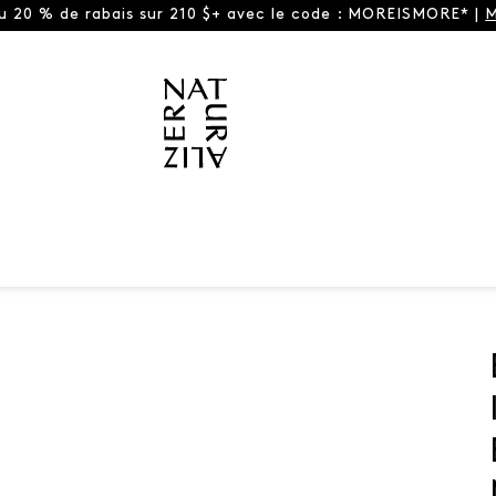
ou 20 % de rabais sur 210 $+ avec le code : MOREISMORE* |
M