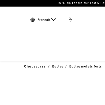
15 % de rabais sur 140 $+ 
Français
Chaussures
/
Bottes
/
Bottes mollets forts