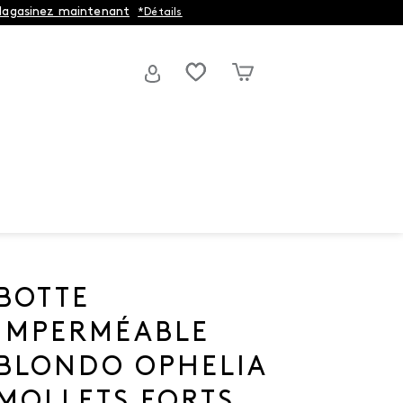
agasinez maintenant
*Détails
BOTTE
IMPERMÉABLE
BLONDO OPHELIA
MOLLETS FORTS