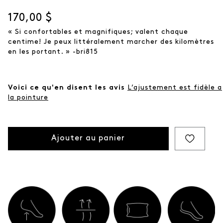
même
page.
Prix actuel
170,00 $
« Si confortables et magnifiques; valent chaque
centime! Je peux littéralement marcher des kilomètres
en les portant. » -bri815
Voici ce qu'en disent les avis
L’ajustement est fidèle a
la pointure
Ajouter au panier