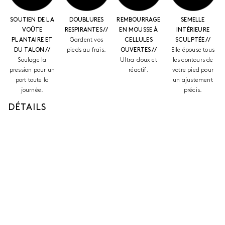
SOUTIEN DE LA
DOUBLURES
REMBOURRAGE
SEMELLE
VOÛTE
RESPIRANTES //
EN MOUSSE À
INTÉRIEURE
PLANTAIRE ET
Gardent vos
CELLULES
SCULPTÉE //
DU TALON //
pieds au frais.
OUVERTES //
Elle épouse tous
Soulage la
Ultra-doux et
les contours de
pression pour un
réactif.
votre pied pour
port toute la
un ajustement
journée.
précis.
DÉTAILS