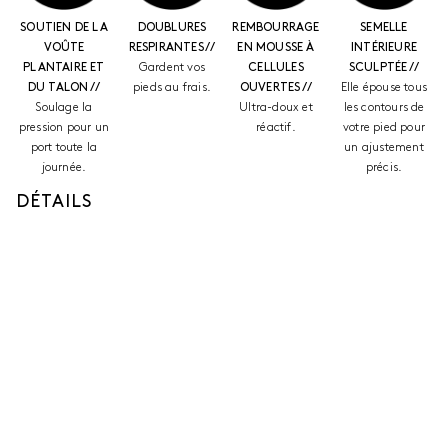
SOUTIEN DE LA
DOUBLURES
REMBOURRAGE
SEMELLE
VOÛTE
RESPIRANTES //
EN MOUSSE À
INTÉRIEURE
PLANTAIRE ET
Gardent vos
CELLULES
SCULPTÉE //
DU TALON //
pieds au frais.
OUVERTES //
Elle épouse tous
Soulage la
Ultra-doux et
les contours de
pression pour un
réactif.
votre pied pour
port toute la
un ajustement
journée.
précis.
DÉTAILS