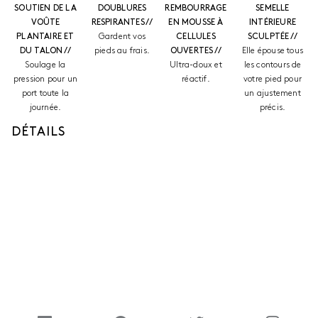
SOUTIEN DE LA
DOUBLURES
REMBOURRAGE
SEMELLE
VOÛTE
RESPIRANTES //
EN MOUSSE À
INTÉRIEURE
PLANTAIRE ET
Gardent vos
CELLULES
SCULPTÉE //
DU TALON //
pieds au frais.
OUVERTES //
Elle épouse tous
Soulage la
Ultra-doux et
les contours de
pression pour un
réactif.
votre pied pour
port toute la
un ajustement
journée.
précis.
DÉTAILS