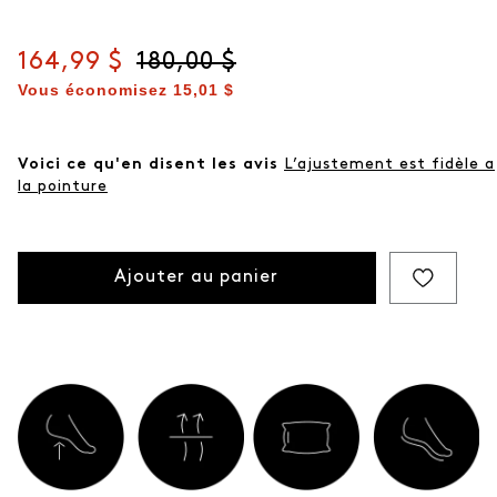
page.
Prix actuel
164,99 $
Prix d'origine
180,00 $
Vous économisez
15,01 $
Voici ce qu'en disent les avis
L’ajustement est fidèle a
la pointure
Ajouter au panier