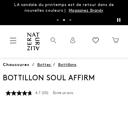
LA sandale du printemps est de retour dans de
nouvelles couleurs |
Magasinez Brandy
…
Chaussures
/
Bottes
/
Bottillons
BOTTILLON SOUL AFFIRM
4.7
(30)
Écrire un avis
Lire
les
30
commentaires.
Lien
vers
la
même