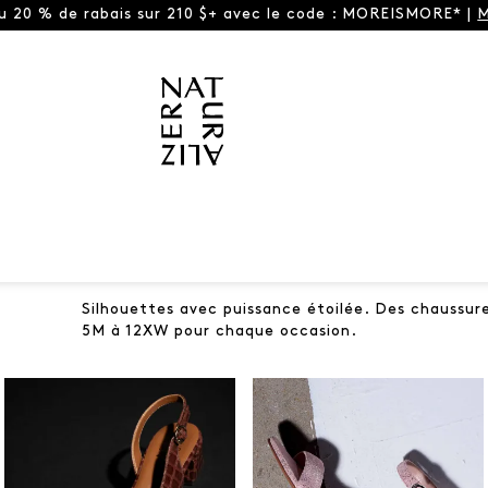
ou 20 % de rabais sur 210 $+ avec le code : MOREISMORE* |
M
Silhouettes avec puissance étoilée. Des chaussure
S
5M à 12XW pour chaque occasion.