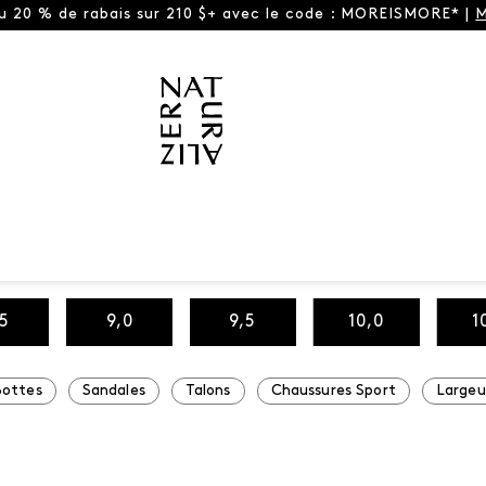
ou 20 % de rabais sur 210 $+ avec le code : MOREISMORE* |
M
,5
9,0
9,5
10,0
1
ottes
Sandales
Talons
Chaussures Sport
Largeu