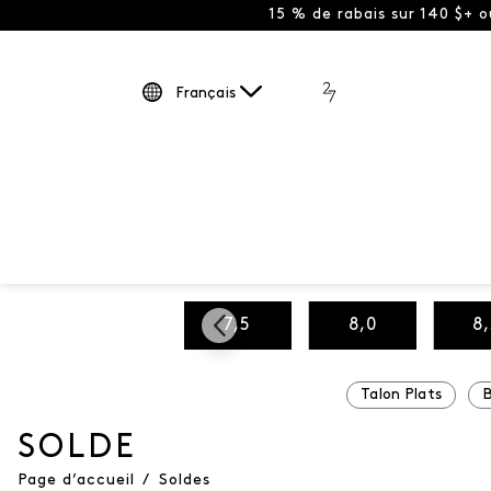
15 % de rabais sur 140 $+ 
Français
5
7,0
7,5
8,0
8
Talon Plats
B
SOLDE
Page d’accueil
/
Soldes