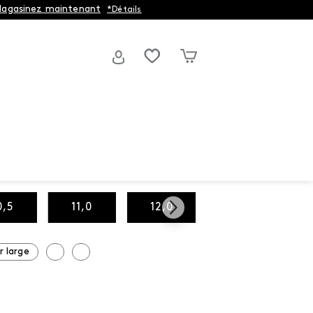
agasinez maintenant
*Détails
0,5
11,0
12,0
13,0
r large